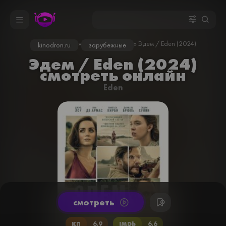
»
» Эдем / Eden (2024)
kinodron.ru
зарубежные
Эдем / Eden (2024)
смотреть онлайн
Eden
cмотреть
КП
6.9
IMDb
6.6