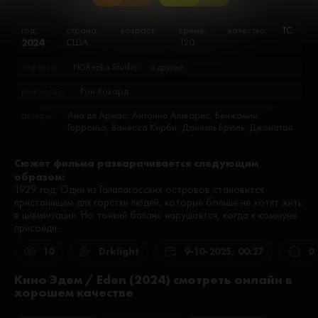
год:
страна:
возраст:
время:
качество:
TC
2024
США
120
перевод:
HDRezka Studio
и другие
режиссёр:
Рон Ховард
актеры:
Ана де Армас, Антонио Альварес, Бенжамин
Горроньо, Ванесса Кирби, Даниэль Брюль, Джонатан
Титтел, Джуд Лоу, Кристиан Милано, Николас
Дентон, Остин Хейден, Пол Глисон, Ричард Роксбург,
Сюжет фильма разварачивается следующим
Сидни Суини, Тим Росс, Тоби Уоллес, Тьяго Бастос
образом:
1929 год. Один из Галапагосских островов становится
пристанищем для горстки людей, которые больше не хотят жить
в цивилизации. Но тонкий баланс нарушается, когда к коммуне
присоеди...
10
Drklight
9-10-2025, 00:27
0
Кино Эдем / Eden (2024) смотреть онлайн в
хорошем качестве