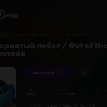
Dron
жные
» Большой пернатый побег / Out of the Nest (2024)
рнатый побег / Out of the
онлайн
cмотреть
год:
страна:
возрас
2024
Китай, Таиланд
6
режиссёр:
Артуро А. Эрнандес, Джефф Шу