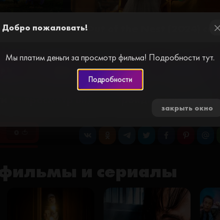
рнатый побег / Out of the Nest (2024) с
Добро пожаловать!
cl
Мы платим деньги за просмотр фильма! Подробности тут.
ер №2
Плеер №3
Плеер №5
Плеер №7
Подробности
и за просмотр видео. Пройдите простую
закрыть окно
0 🍅
фильмы и сериалы