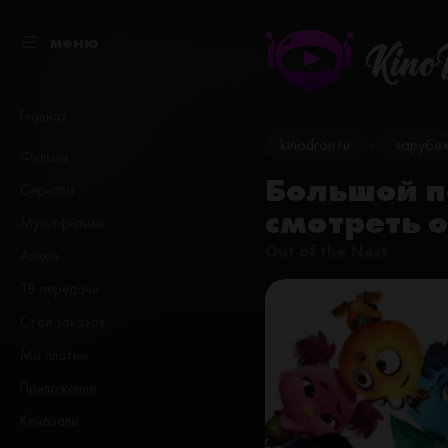
меню
Kino
Главная
kinodron.ru
зарубе
»
Фильмы
Большой пе
Сериалы
смотреть 
Мультфильмы
Out of the Nest
Аниме
ТВ передачи
Стол заказов
Мы платим
Приложение
Кинозалы