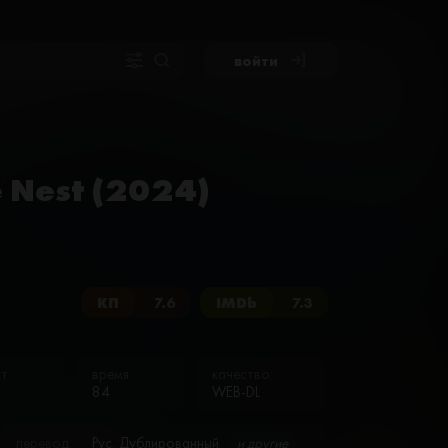
войти
 Nest (2024)
КП
7.6
IMDb
7.3
т:
время:
качество:
84
WEB-DL
перевод:
Рус. Дублированный
и другие