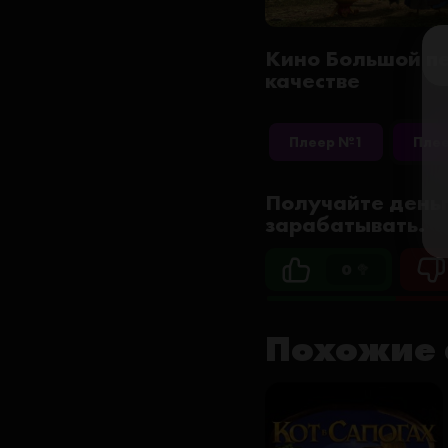
Кино Большой пе
качестве
Плеер №1
Пле
Получайте деньг
зарабатывать.
0 🥦
Похожие 