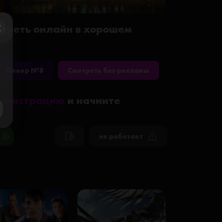
мотреть онлайн в хорошем
ose
Плеер №8
Смотреть без рекламы
регистрацию
и начните
не работает