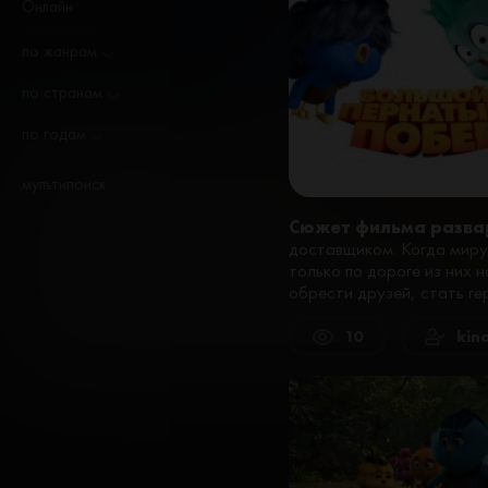
Онлайн
по жанрам
по странам
по годам
мультипоиск
Сюжет фильма разва
доставщиком. Когда миру 
только по дороге из них 
обрести друзей, стать ге
10
kin