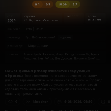
КП
6.3
IMDb
5.7
год:
страна:
возраст:
время:
2024
США, Великобритания
01:41:00
качество:
FHD (1080p)
перевод:
Рус. Дублированный
и другие
режиссёр:
Марк Диндал
актеры:
Алиша Грэйс Таррелл, Ангус Клауд, Бовэнь Ян, Бретт
Голдстин, Винг Реймз, Дев Джоши, Джанелл Джеймс,
Дженнифер Вудворд, Джефф Фоксворти, Евгения
Карузо, Крис Пратт, Линси Мёрелл, Люк Синк-Уайт,
Сюжет фильма разварачивается следующим
Марк Диндал, Марк Кифер, Мелани Бонд, Мэтт
образом:
Риппи, Николас Холт, Сесили Стронг, Снуп Догг,
После неожиданного воссоединения со своим
Сэмюэл Л. Джексон, Ханна Уэддингхэм, Харви Гильен,
давно потерянным отцом — уличным котом Виком — Гарфилд
Чана Кифер, Эрик Лорен
вместе с другом-псом Оди вынужден отказаться от своей
идеально тепличной жизни и присоединиться к весёлому и
опасному приключению.
9
kinodron
6-08-2026, 08:59
0