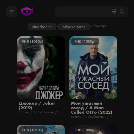
»
» Канада
kinodron.ru
облако тегов
FHD (1080p)
FHD (1080p)
Джокер / Joker
Мой ужасный
(2019)
сосед / A Man
Called Otto (2022)
драмы / зарубежные / криминал / триллеры / фильмы / русские
драмы / зарубежные / комедии / фильмы / русские
FHD (1080p)
FHD (1080p)