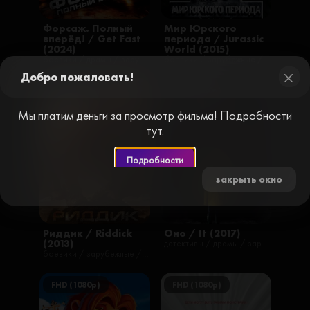
Форсаж. Полный
Мир Юрского
вперёд! / Get Fast
периода / Jurassic
(2024)
World (2015)
боевики / драмы / зарубежные / фильмы / русские
боевики / зарубежные / приключения / фантастика / фильмы / русские
Добро пожаловать!
FHD (1080p)
FHD (1080p)
close
Мы платим деньги за просмотр фильма! Подробности
тут.
Подробности
закрыть окно
Риддик / Riddick
Оно / It (2017)
(2013)
детективы / драмы / зарубежные / ужасы / фильмы / фэнтези / русские
боевики / зарубежные / приключения / триллеры / фантастика / фильмы
FHD (1080p)
FHD (1080p)