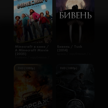
Minecraft в кино /
Бивень / Tusk
A Minecraft Movie
(2014)
(2025)
драмы / зарубежные / комедии / ужасы / фильмы
боевики / зарубежные / комедии / приключения / фильмы / фэнтези / детские / меха / пародия / повседневность / романтические
FHD (1080p)
FHD (1080p)