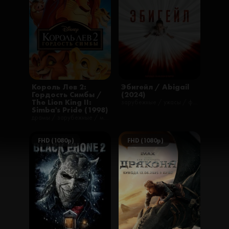
Король Лев 2:
Эбигейл / Abigail
Гордость Симбы /
(2024)
The Lion King II:
зарубежные / ужасы / фильмы / русские / триллеры
Simba's Pride (1998)
драмы / зарубежные / мелодрамы / мультфильмы / мюзиклы / приключения / романтические / семейные
FHD (1080p)
FHD (1080p)