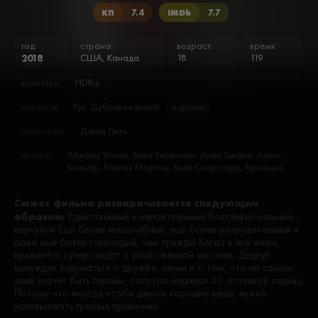
КП
7.4
IMDb
7.7
год:
страна:
возраст:
время:
2018
США, Канада
18
119
качество:
HDRip
перевод:
Рус. Дублированный
и другие
режиссёр:
Дэвид Литч
актеры:
Абиола Утман, Айли Хирвонен, Алан Тьюдик, Алекс
Клинер, Алисия Мортон, Билл Скарсгард, Брианна
Хилдебранд, Брэд Питт, Джек Кеси, Джерри Соут,
Джош Бролин, Джулиан Деннисон, Зази Битц, Илэйн
Сюжет фильма разварачивается следующим
Клинер, Каран Сони, Лесли Аггамс, Льюис Тан, Люк
образом:
Росслер, Майк Допуд, Мичаша Армстронг, Морена
Единственный и неповторимый болтливый наемник -
Баккарин, Мэтт Дэймон, Николай Вич, Ной Бэггс, Пол
вернулся! Ещё более масштабный, ещё более разрушительный и
Ву, Райан Рейнольдс, Роб Делани, Роберт Мэйллет,
даже ещё более голозадый, чем прежде! Когда в его жизнь
Рэндал Ридер, Сала Бейкер, Сиори Куцуна, Соня
врывается суперсолдат с убийственной миссией, Дэдпул
Сангер, Стефан Капичич, Таир Хэррис, Терри Крюс,
вынужден задуматься о дружбе, семье и о том, что на самом
ТиДжей Миллер, Тони Бэйли, Тэнис Долмэн, Фред
деле значит быть героем, попутно надирая 50 оттенков задниц.
Сэвэдж, Хантер Диллон, Хейли Сэйлс, Эдди Марсан,
Потому что иногда чтобы делать хорошие вещи, нужно
Элинор Уокер, Энди Канет
использовать грязные приёмчики.