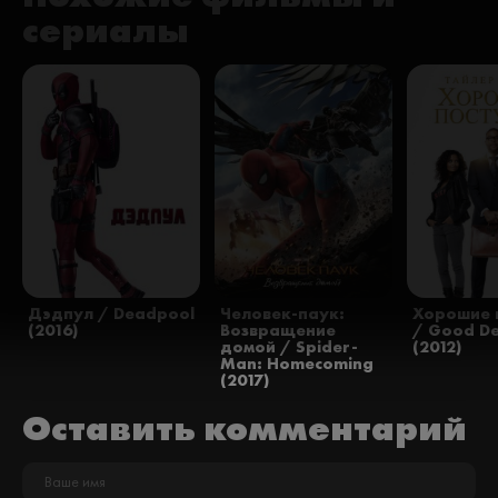
сериалы
Дэдпул / Deadpool
Человек-паук:
Хорошие 
(2016)
Возвращение
/ Good D
домой / Spider-
(2012)
Man: Homecoming
(2017)
Оставить комментарий