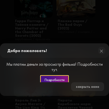
Гарри Поттер и
Плохие парни /
Тайная комната /
The Bad Guys
Harry Potter and
(2022)
the Chamber of
зарубежные / комедии / криминал / мультфильмы / приключения / семейные / русские / боевики
Secrets (2002)
зарубежные / приключения / семейные / фильмы / фэнтези / русские / детективы
Добро пожаловать!
HD (720p)
FHD (1080p)
close
Мы платим деньги за просмотр фильма! Подробности
тут.
Подробности
закрыть окно
Король Лев 3:
Пираты
Акуна Матата /
Карибского моря:
The Lion King 1½
Проклятие Черной