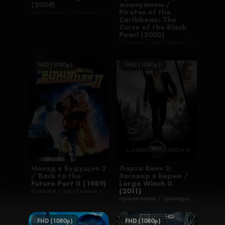
(2004)
жемчужины /
Pirates of the
зарубежные / комедии / мультфильмы / мюзиклы / приключения / семейные
Caribbean: The
Curse of the Black
Pearl (2003)
боевики / зарубежные / приключения / фильмы / фэнтези / русские
FHD (1080p)
FHD (1080p)
Назад в будущее 2
Ларго Винч 2:
/ Back to the
Заговор в Бирме /
Future Part II (1989)
Largo Winch II
(2011)
боевики / зарубежные / комедии / приключения / семейные / фантастика / фильмы / русские
приключения / триллеры / фильмы
FHD (1080p)
FHD (1080p)