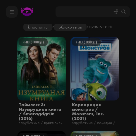
»
» приключения
kinodron.ru
облако тегов
FHD (1080p)
FHD (1080p)
Таймлесс 3:
Корпорация
Изумрудная книга
монстров /
/ Smaragdgrün
Monsters, Inc.
(2016)
(2001)
зарубежные / приключения / семейные / ужасы / фильмы / фэнтези / русские
зарубежные / комедии / мультфильмы / приключения / семейные / фэнтези / русские