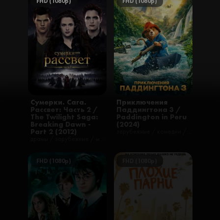
FHD (1080p)
FHD (1080p)
Сумерки. Сага.
Приключения
Рассвет: Часть 2 /
Паддингтона 3 /
The Twilight Saga:
Paddington in Peru
Breaking Dawn -
(2024)
Part 2 (2012)
зарубежные / комедии / приключения / семейные / фильмы
драмы / зарубежные / мелодрамы / приключения / романтические / фильмы / фэнтези
FHD (1080p)
FHD (1080p)