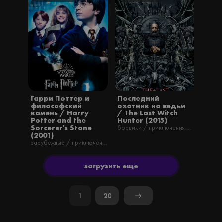
Гарри Поттер и
Последний
философский
охотник на ведьм
камень / Harry
/ The Last Witch
Potter and the
Hunter (2015)
Sorcerer's Stone
боевики / приключения / фильмы / фэнтези
(2001)
зарубежные / приключения / семейные / фильмы / фэнтези / русские
загрузить еще
1
20