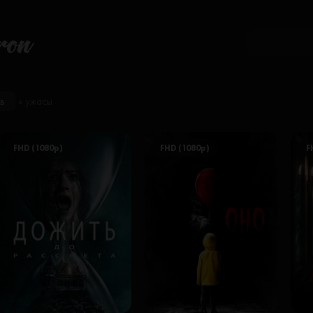
ron
в
» ужасы
FHD (1080p)
FHD (1080p)
F