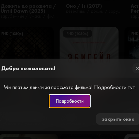
Дожить до рассвета /
Оно / It (2017)
Ас
Until Dawn (2025)
Pe
детективы / драмы / зарубежные / ужасы / фильмы / фэнтези / русские
зарубежные / ужасы / фильмы
FHD (1080p)
FHD (1080p)
FHD
Добро пожаловать!
cl
Мы платим деньги за просмотр фильма! Подробности тут.
Подробности
роклятие монахини
Эбигейл / Abigail
Чёрн
 / The Nun II (2023)
(2024)
Blac
закрыть окно
зарубежные / ужасы / фильмы
зарубежные / ужасы / фильмы / русские / триллеры
ужасы