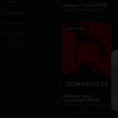
Онлайн
Бивень / Tusk (2014)
драмы / зарубежные / комедии / ужасы / фильмы
по жанрам
по странам
FHD (1080p)
по годам
мультипоиск
Пожиратель /
П
Consumed (2024)
2
зарубежные / ужасы / фильмы / русские