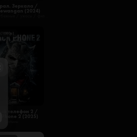
трал. Зеркала /
rewangan (2024)
зарубежные / ужасы / фильмы
 (1080p)
ose
ый телефон 2 /
k Phone 2 (2025)
 / фильмы