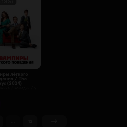
 (1080p)
иры лёгкого
дения / The
eys (2024)
зарубежные / комедии / ужасы / фильмы / русские
...
13