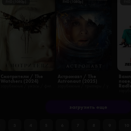
FHD (1080p)
FHD (1080p)
FHD
Смотрители / The
Астронавт / The
Вамп
Watchers (2024)
Astronaut (2025)
пове
Radl
зарубежные / ужасы / фильмы / русские / фэнтези / триллеры / детективы
зарубежные / триллеры / ужасы / фантастика / фильмы / русские
загрузить еще
2
3
4
5
6
7
8
9
10