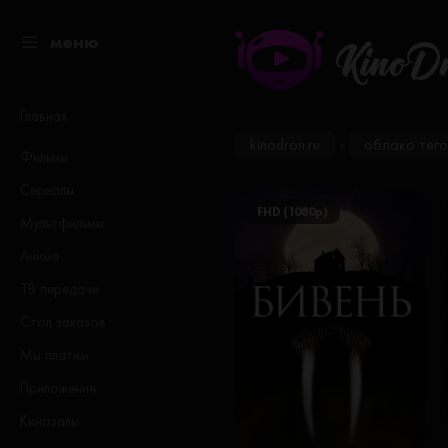
меню
KinoD
Главная
kinodron.ru
облако тего
»
Фильмы
Сериалы
FHD (1080p)
Мультфильмы
Аниме
ТВ передачи
Стол заказов
Мы платим
Приложение
Кинозалы