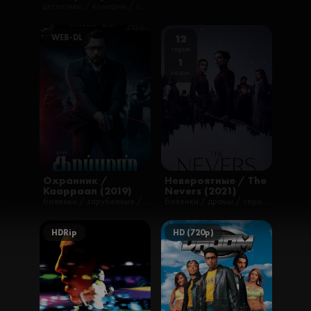
детективы / комедии / семейные / триллеры / ужасы / фантастика / фильмы / фэнтези
WEB-DL
12
серия
1
сезон
Охранник /
Невероятные / The
Kaappaan (2019)
Nevers (2021)
боевики / зарубежные / триллеры / фильмы
боевики / драмы / сериалы / триллеры / фантастика / фэнтези
HDRip
HD (720p)