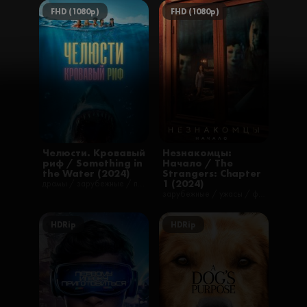
FHD (1080p)
FHD (1080p)
Челюсти. Кровавый
Незнакомцы:
риф / Something in
Начало / The
the Water (2024)
Strangers: Chapter
1 (2024)
драмы / зарубежные / приключения / триллеры / ужасы / фильмы
зарубежные / ужасы / фильмы
HDRip
HDRip