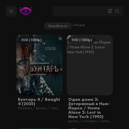
» Индия
kinodron.ru
FHD (1080p)
FHD (1080p)
Бунтарь 4 / Baaghi
Один дома 2:
4 (2025)
Затерянный в Нью-
Йорке / Home
боевики / драмы / зарубежные / триллеры / фильмы
Alone 2: Lost in
New York (1992)
драмы / комедии / мелодрамы / фильмы