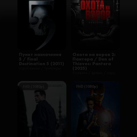
Пункт назначения
Охота на воров 2:
5 / Final
Пантера / Den of
Destination 5 (2011)
Thieves: Pantera
(2025)
зарубежные / триллеры / ужасы / фильмы / русские
боевики / драмы / зарубежные / криминал / триллеры / фильмы
FHD (1080p)
FHD (1080p)