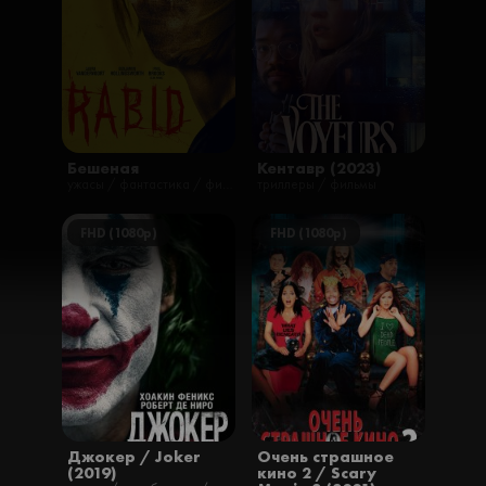
Бешеная
Кентавр (2023)
ужасы / фантастика / фильмы
триллеры / фильмы
FHD (1080p)
FHD (1080p)
Джокер / Joker
Очень страшное
(2019)
кино 2 / Scary