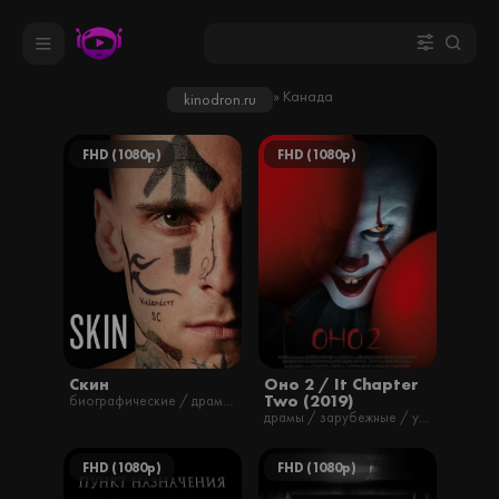
» Канада
kinodron.ru
FHD (1080p)
FHD (1080p)
Скин
Оно 2 / It Chapter
Two (2019)
биографические / драмы / фильмы
драмы / зарубежные / ужасы / фильмы / фэнтези / русские
FHD (1080p)
FHD (1080p)