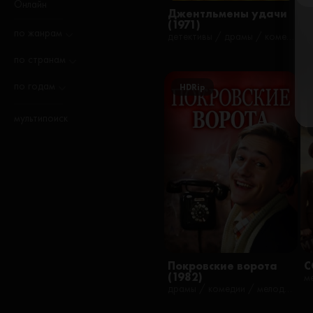
Онлайн
Джентльмены удачи
(1971)
по жанрам
детективы / драмы / комедии / криминал / советские / фильмы / русские
по странам
по годам
HDRip
мультипоиск
Покровские ворота
С
(1982)
м
драмы / комедии / мелодрамы / музыкальные / наши / советские / фильмы