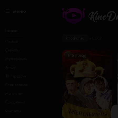
меню
KinoD
Главная
kinodron.ru
» СССР
Фильмы
Сериалы
FHD (1080p)
Мультфильмы
Аниме
ТВ передачи
Стол заказов
Мы платим
Приложение
Кинозалы