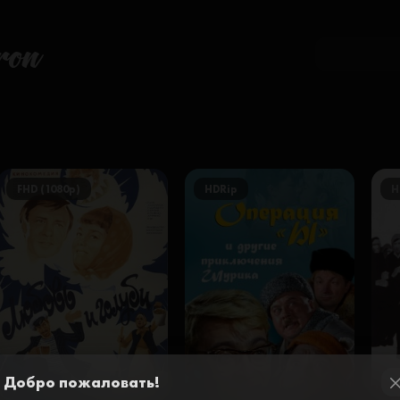
ron
FHD (1080p)
HDRip
H
Добро пожаловать!