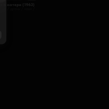
ose
з о матери (1963)
военные / драмы / наши / советские / фильмы