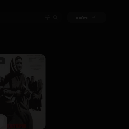
войти
D