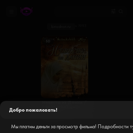
» 1993
kinodron.ru
SD
Невеста из Дании /
Danimarkali gelin
Добро пожаловать!
(1993)
драмы / зарубежные / фильмы
Мы платим деньги за просмотр фильма! Подробности ту