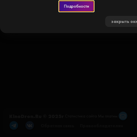
Подробности
закрыть ок
KinoDron.Ru © 2025г
Статистика сайта
Мы платим
Обратная связь
Правообладателям