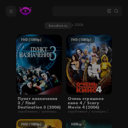
» 2006
kinodron.ru
FHD (1080p)
FHD (1080p)
Пункт назначения
Очень страшное
3 / Final
кино 4 / Scary
Destination 3 (2006)
Movie 4 (2006)
зарубежные / триллеры / ужасы / фильмы / русские
зарубежные / комедии / фильмы
FHD (1080p)
HDRip