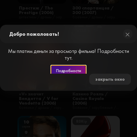
Престиж / The
300 спартанцев /
Prestige (2006)
300 (2007)
детективы / драмы / зарубежные / триллеры / фантастика / фильмы / русские
боевики / драмы / зарубежные / фильмы / русские / фэнтези
HDRip
WEBRip
Добро пожаловать!
close
Мы платим деньги за просмотр фильма! Подробности
тут.
Подробности
закрыть окно
«V» значит
Казино Рояль /
Вендетта / V for
Casino Royale
Vendetta (2006)
(2006)
боевики / драмы / зарубежные / триллеры / фантастика / фильмы / русские
боевики / зарубежные / приключения / триллеры / фильмы
BDRip
10
серия
9
сезон