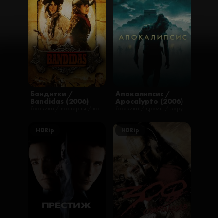
Бандитки /
Апокалипсис /
Bandidas (2006)
Apocalypto (2006)
боевики / вестерны / комедии / криминал / фильмы
боевики / драмы / зарубежные / приключения / триллеры / фильмы / русские
HDRip
HDRip