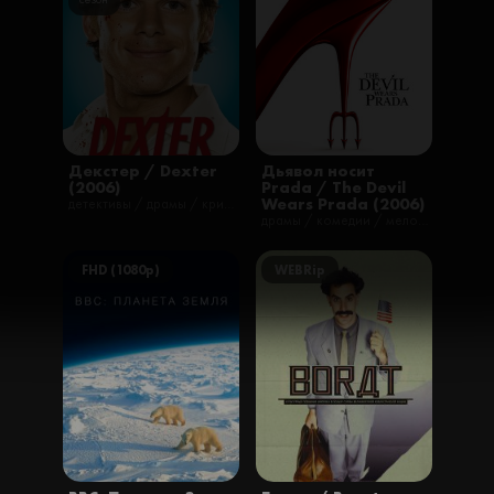
Декстер / Dexter
Дьявол носит
(2006)
Prada / The Devil
Wears Prada (2006)
детективы / драмы / криминал / сериалы / триллеры
драмы / комедии / мелодрамы / фильмы
FHD (1080p)
WEBRip