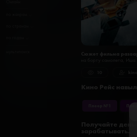
Онлайн
по жанрам
по странам
по годам
мультипоиск
Сюжет фильма разва
на борту самолета, Иша. Н
10
kin
Кино Рейс навыле
Плеер №1
Пле
Получайте деньг
зарабатывать.