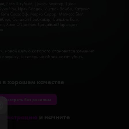
яни, Бела Штубниа, Деклан Бакстер, Джош
Жужу Чан, Ирен Бордан, Иштван Замбо, Катрина
, Кэти Сакхофф, Марко Сарор, Мелисса Бэйл,
йнберг, Санджай Прабхакар, Санджив Коли,
егт, Хьюи О’Доннелл, Цогцайкан Наранцогт,
ов
к, новой целью которого становится женщина
 ловушку, и теперь их обоих хотят убить.
йн в хорошем качестве
Смотреть без рекламы
ose
регистрацию
и начните