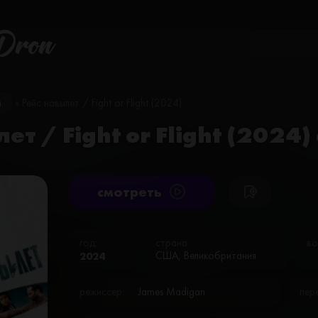
Dron
и
» Рейс навылет / Fight or Flight (2024)
ет / Fight or Flight (2024
cмотреть
год:
страна:
во
2024
США, Великобритания
режиссёр:
James Madigan
пер