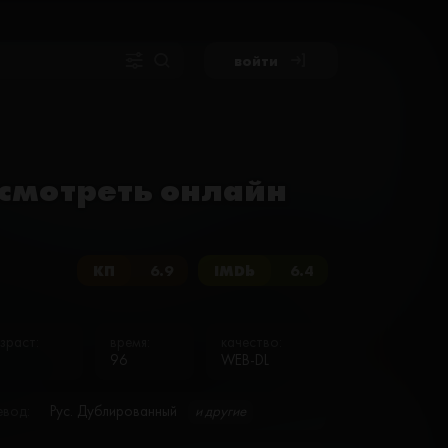
войти
) смотреть онлайн
КП
6.9
IMDb
6.4
зраст:
время:
качество:
96
WEB-DL
евод:
Рус. Дублированный
и другие