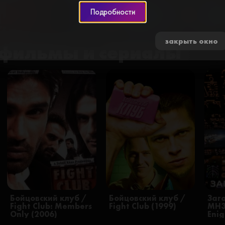
Подробности
0 🍅
закрыть окно
фильмы и сериалы
Бойцовский клуб /
Бойцовский клуб /
Заг
Fight Club: Members
Fight Club (1999)
МН3
Only (2006)
Eni