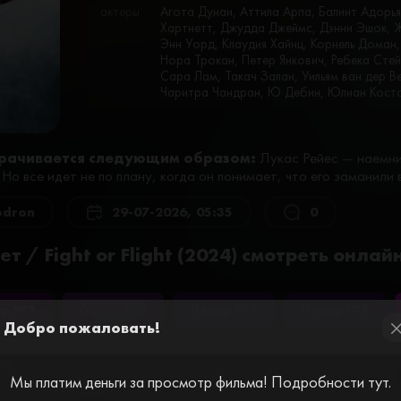
актеры:
Агота Дунаи, Аттила Арпа, Балинт Адорь
Хартнетт, Джудда Джеймс, Дэнни Эшок, 
Энн Уорд, Клаудия Хайнц, Корнель Доман
Нора Трокан, Петер Янкович, Ребека Сте
Сара Лам, Такач Залан, Уильям ван дер В
Чаритра Чандран, Ю Дебин, Юлиан Кост
рачивается следующим образом:
Лукас Рейес — наемни
о все идет не по плану, когда он понимает, что его заманили в
odron
29-07-2026, 05:35
0
т / Fight or Flight (2024) смотреть онла
ер №2
Плеер №3
Плеер №7
Плеер №8
Добро пожаловать!
cl
и за просмотр видео. Пройдите простую
Мы платим деньги за просмотр фильма! Подробности тут.