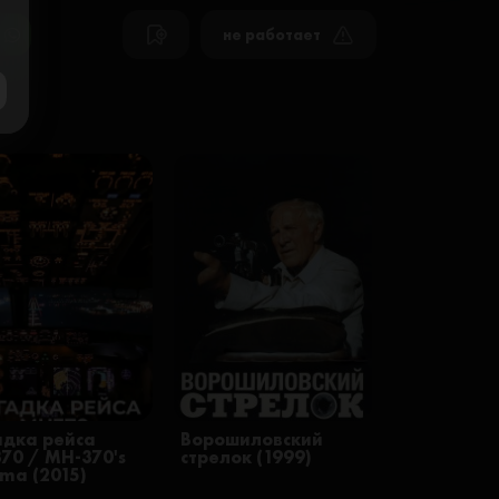
не работает
адка рейса
Ворошиловский
70 / MH-370's
стрелок (1999)
gma (2015)