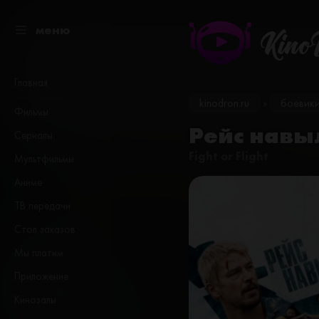
меню
Kino
Главная
kinodron.ru
боевик
»
Фильмы
Рейс навыл
Сериалы
Fight or Flight
Мультфильмы
Аниме
ТВ передачи
Стол заказов
Мы платим
Приложение
Кинозалы