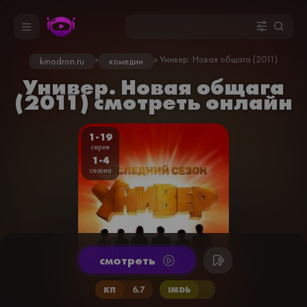
»
» Универ. Новая общага (2011)
kinodron.ru
комедии
Универ. Новая общага
(2011) смотреть онлайн
1-19
серия
1-4
сезона
cмотреть
КП
6.7
IMDb