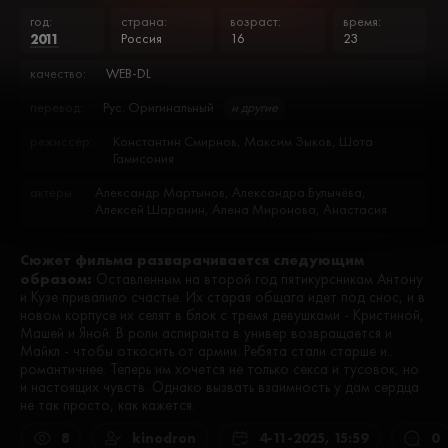
год:
страна:
возраст:
время:
2011
Россия
16
23
качество:
WEB-DL
перевод:
Рус. Оригинальный
и другие
режиссёр:
Константин Смирнов, Максим Зыков, Шота
Гамисония
актеры:
Александр Мартынов, Александра Булычёва,
Алексей Шаранин, Алена Миронова, Анастасия
Иванова, Анатолий Носов, Андрей Гайдулян, Андрей
Истоков, Андрей Лебедев, Андрей Мясников, Анна
Сюжет фильма разварачивается следующим
Глаубэ, Анна Кузина, Анна Хилькевич, Антон
образом:
Арзамасцев, Арарат Кещян, Артем Волков, Валентин
Оставленным на второй год пятикурсникам Антону
Юнин, Валентина Рубцова, Виталий Гогунский,
и Кузе привалило счастье. Их старая общага идет под снос, и в
Владимир Фекленко, Галина Глушкова, Григорий
новом корпусе их селят в блок с тремя девушками - Кристиной,
Кирдяшкин, Дарья Свистунова, Демис Карибидис,
Машей и Яной. В роли аспиранта в универ возвращается и
Дмитрий Гудочкин, Дмитрий Калистратов, Дмитрий
Майкл - чтобы откосить от армии. Ребята стали старше и...
Кузин, Егор Пежемский, Елена Валюшкина, Иван
романтичнее. Теперь им хочется не только секса и тусовок, но
Деменин, Ирина Васильева, Катрин Асси, Максим
и настоящих чувств. Однако вызвать взаимность у дам сердца
Амельченко, Мария Антонова, Михаил Кремер,
не так просто, как кажется.
Настасья Самбурская, Наталья Рудова, Николай
Сороканов, Павел Бессонов, Платон Егерев, Роман
8
kinodron
4-11-2025, 15:59
0
Куперман, Роман Фомин, Руслан Белый, Сергей