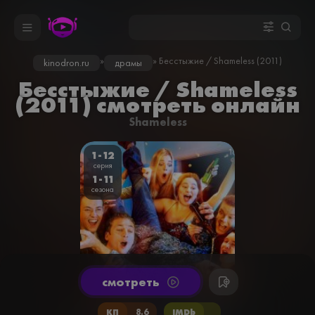
»
» Бесстыжие / Shameless (2011)
kinodron.ru
драмы
Бесстыжие / Shameless
(2011) смотреть онлайн
Shameless
1-12
серия
1-11
сезона
cмотреть
КП
8.6
IMDb