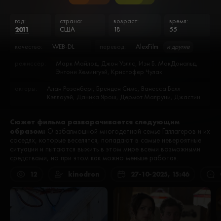
год:
страна:
возраст:
время:
2011
США
18
55
качество:
WEB-DL
перевод:
AlexFilm
и другие
режиссёр:
Марк Майлод, Джон Уэллс, Иэн Б. МакДональд,
Энтони Хемингуэй, Кристофер Чулак
актеры:
Алан Розенберг, Бренден Симс, Ванесса Белл
Кэллоуэй, Даника Ярош, Дермот Малруни, Джастин
Чатвин, Джейк Макдорман, Джейлен Баррон,
Джеймс Аллен МакКьюн, Джереми Аллен Уайт,
Сюжет фильма разварачивается следующим
Джесс Габор, Джессика Зор, Джим Хоффмастер,
образом:
Джоан Кьюсак, Дэннис Кокрум, Зак Макгоуэн, Зак
О взбалмошной многодетной семье Галлагеров и их
Перлман, Исидора Горештер, Итан Каткоски,
соседях, которые веселятся, попадают в самые невероятные
Камерон Монахэн, Кейт Майнер, Келлен Майкл,
ситуации и пытаются выжить в этом мире всеми возможными
Керри О’Мэлли, Кристиан Айзейя, Кристиан Исайя,
средствами, но при этом как можно меньше работая.
Лаура Уиггинс, Майкл Патрик Макгилл, Мелисса
Паладино, Николь Блум, Ноэль Фишер, Пэрис Ньютон,
12
kinodron
27-10-2025, 15:46
Ребекка Мец, Ричард Флуд, Руби Модайн, Сара
Колонна, Саша Александр, Скотт Майкл Кэмпбелл,
Стефани Фантоцци, Стив Кази, Стив Хоуи, Тайлер
Мур, Уильям Х. Мэйси, Хлоя Уэбб, Шанола Хэмптон,
Элиз Эберли, Эллиот Флетчер, Эмили Бергл, Эмма