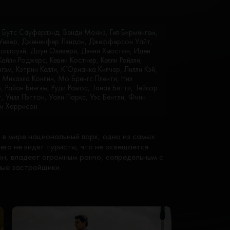
, Бутс Сауферлэнд, Венди Мониз, Гил Бирмингем,
Уивер, Дженнифер Лэндон, Джефферсон Уайт,
оллоуэй, Доун Оливери, Дэнни Хьюстон, Иден
Кайли Роджерс, Кевин Костнер, Келли Райлли,
гэм, Кэтрин Келли, К’Орианка Килчер, Лилли Кэй,
 Микаэла Конлин, Мо Брингс Пленти, Нил
Райан Бингэм, Руди Рамос, Таная Битти, Тейлор
 Уилл Пэттон, Уоли Паркс, Уэс Бентли, Финн
си Харрисон
 в мире национальный парк, одно из самых
его не видят туристы, что не освещается
н, владеет огромным ранчо, сопредельным с
ные застройщики.