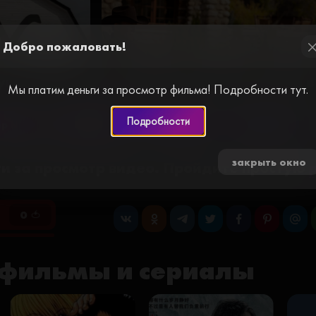
Добро пожаловать!
cl
н / Yellowstone (2018) смотреть онлайн 
Мы платим деньги за просмотр фильма! Подробности тут.
Подробности
ер №2
Плеер №3
Плеер №7
Плеер №8
закрыть окно
и за просмотр видео. Пройдите простую
0 🍅
фильмы и сериалы