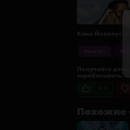
Кино Йеллоустоу
Плеер №1
Пле
Получайте деньг
зарабатывать.
0 🥦
Похожие 