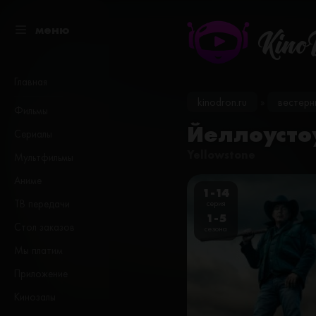
меню
Kino
Главная
kinodron.ru
вестерн
»
Фильмы
Йеллоустоу
Сериалы
Yellowstone
Мультфильмы
Аниме
1-14
ТВ передачи
серия
1-5
Стол заказов
сезона
Мы платим
Приложение
Кинозалы