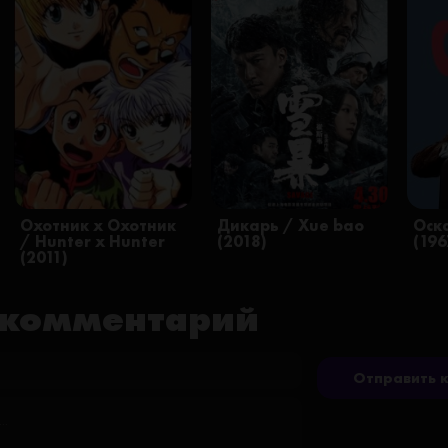
Охотник х Охотник
Дикарь / Xue bao
Оск
/ Hunter x Hunter
(2018)
(196
(2011)
 комментарий
Отправить 