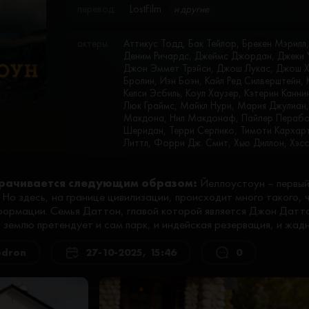
перевод:
LostFilm
и другие
актеры:
Аттикус Тодд, Бак Тейлор, Брекен Мэрилл
Деним Ричардс, Джеймс Джордан, Джеки 
Джон Эммет Трэйси, Джош Лукас, Джош Х
Бролин, Иэн Боэн, Кайл Ред Силверштейн, 
Келси Эсбиль, Коул Хаузер, Кэтерин Каннин
Люк Граймс, Майкл Нури, Мария Джулиан,
Макдона, Нил Макдонаф, Пайпер Перабо, 
Шеридан, Терри Серпико, Тимоти Кархарт,
Литтл, Форри Дж. Смит, Хью Диллон, Хэс
рачивается следующим образом:
Йеллоустоун – первый
о здесь, на границе цивилизации, происходит много такого, ч
ормации. Семья Даттон, главой которой является Джон Датто
 землю претендует и сам парк, и индейская резервация, и жад
odron
27-10-2025, 15:46
0