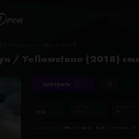
Dron
ы
» Йеллоустоун / Yellowstone (2018)
н / Yellowstone (2018) с
cмотреть
год:
страна:
возраст:
2018
США
18
режиссёр:
Тейлор Шеридан, Кристина Ворос, Гай 