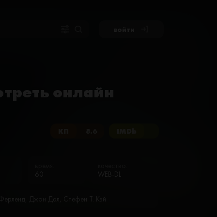
войти
мотреть онлайн
КП
8.6
IMDb
время:
качество:
60
WEB-DL
Ферленд, Джон Дал, Стефен Т. Кэй