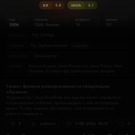
КП
5.8
IMDb
5.1
год:
страна:
возраст:
время:
2006
США, Канада
16
83
качество:
FHD (1080p)
перевод:
Рус. Дублированный
и другие
режиссёр:
Дэвид Цукер
актеры:
Алонсо Бодден, Анна Фергюсон, Анна Фэрис, Билл
Пуллман, Бо Мирчофф, Брайан Коллен, Бриджет
Марквардт, Брэд Сивон, Гаррет Масуда, Генри Ма,
Дебра Уилсон, ДеРэй Дэвис, Джон Рирдон, Др.
Сюжет фильма разварачивается следующим
Филлип С. МакГроу, Дрю Микуска, Дрю Уильямс,
образом:
Дэвид Милреа, Дэйв Аттелль, Дэйв Лич, Кармен
Электра, Кевин Харт, Кендра Уилкинсон, Клорис
Журналистка Синди Кэмпбелл все еще не может оправиться
Личмен, Кончита Кэмпбелл, Крис Эллиот, Крэйг
после ужасных событий, произошедших с ней за последнее
Бирко, Кэмпбелл Лэйн, Кэтрин Барролл, Лаура Дэш,
время. Чтобы сменить обстановку, она устраивается на
Лесли Нильсен, Лил Джон, Майкл Макдональд,
работу сиделкой к...
Майкл Мэдсен, Молли Шеннон, Ральф Олдермен,
Реджина Холл, Саймон Рекс, Томоко Сато, Фэболус,
8
xalaew
7-08-2026, 02:21
0
Холли Мэдисон, Чинги, Шакил О’Нил, Шампейн
Пауэлл, Шон Аллан, Эдвард Мосс, Эндрю МакНи,