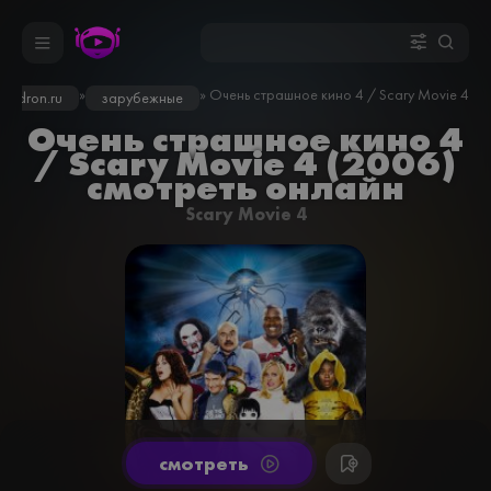
»
» Очень страшное кино 4 / Scary Movie 4 (2
inodron.ru
зарубежные
Очень страшное кино 4
/ Scary Movie 4 (2006)
смотреть онлайн
Scary Movie 4
cмотреть