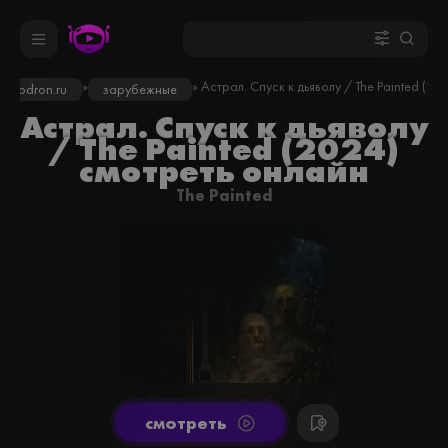
»
» Астрал. Спуск к дьяволу / The Painted (20
kinodron.ru
зарубежные
Астрал. Спуск к дьяволу
/ The Painted (2024)
смотреть онлайн
The Painted
cмотреть