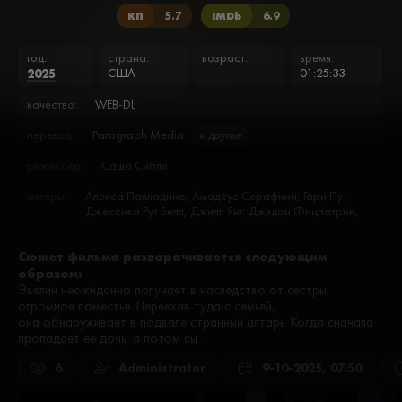
КП
5.7
IMDb
6.9
год:
страна:
возраст:
время:
2025
США
01:25:33
качество:
WEB-DL
перевод:
Paragraph Media
и другие
режиссёр:
Саша Сибли
актеры:
Алекса Палладино, Амадеус Серафини, Гари Пу,
Джессика Рут Белл, Джилл Янг, Джэдон Фицпатрик,
Карл Соломон, Лелэнд Александр, Мэтт Дивайн,
Патрис Джонсон, Тайм Уинтерс, Шон Бриджерс
Сюжет фильма разварачивается следующим
образом:
Эвелин неожиданно получает в наследство от сестры
огромное поместье. Переехав туда с семьей,
она обнаруживает в подвале странный алтарь. Когда сначала
пропадает ее дочь, а потом сы...
6
Administrator
9-10-2025, 07:50