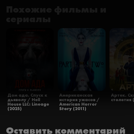
Похожие фильмы и
сериалы
Дом ада. Спуск к
Американская
Артек. Ск
дьяволу / Hell
история ужасов /
столетия 
House LLC: Lineage
American Horror
(2025)
Story (2011)
Оставить комментарий