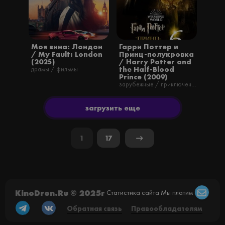
Моя вина: Лондон
Гарри Поттер и
/ My Fault: London
Принц-полукровка
(2025)
/ Harry Potter and
the Half-Blood
драмы / фильмы
Prince (2009)
зарубежные / приключения / семейные / фильмы / фэнтези / русские / детективы
загрузить еще
1
17
KinoDron.Ru © 2025г
Статистика сайта
Мы платим
Обратная связь
Правообладателям