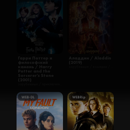
Гарри Поттер и
Аладдин / Aladdin
философский
(2019)
камень / Harry
зарубежные / комедии / мелодрамы / мюзиклы / приключения / романтические / семейные / фильмы / фэнтези / русские / музыкальные
Potter and the
Sorcerer's Stone
(2001)
зарубежные / приключения / семейные / фильмы / фэнтези / русские
WEB-DL
WEBRip