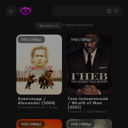
» Великобритания
kinodron.ru
FHD (1080p)
FHD (1080p)
Александр /
Гнев человеческий
Alexander (2004)
/ Wrath of Man
(2021)
биографические / боевики / военные / драмы / зарубежные / исторические / фильмы
боевики / зарубежные / триллеры / фильмы / русские
FHD (1080p)
FHD (1080p)