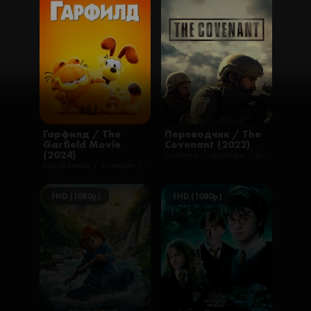
Гарфилд / The
Переводчик / The
Garfield Movie
Covenant (2022)
(2024)
боевики / триллеры / фильмы
зарубежные / комедии / мультфильмы / приключения / семейные / фэнтези / русские
FHD (1080p)
FHD (1080p)