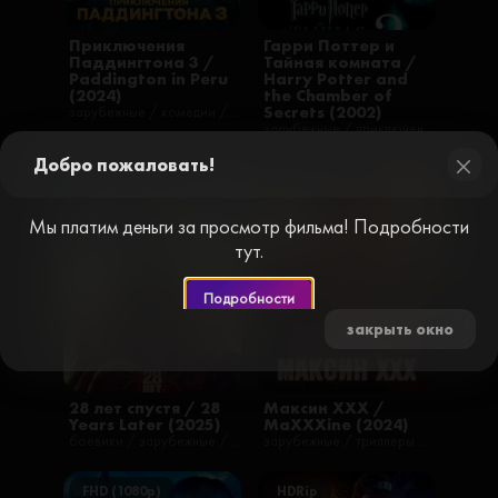
Приключения
Гарри Поттер и
Паддингтона 3 /
Тайная комната /
Paddington in Peru
Harry Potter and
(2024)
the Chamber of
Secrets (2002)
зарубежные / комедии / приключения / семейные / фильмы
зарубежные / приключения / семейные / фильмы / фэнтези / русские / детективы
Добро пожаловать!
FHD (1080p)
FHD (1080p)
close
Мы платим деньги за просмотр фильма! Подробности
тут.
Подробности
закрыть окно
28 лет спустя / 28
Максин XXX /
Years Later (2025)
MaXXXine (2024)
боевики / зарубежные / ужасы / фильмы / детские / приключения
зарубежные / триллеры / фильмы
FHD (1080p)
HDRip