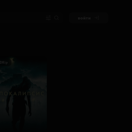
войти
DRip