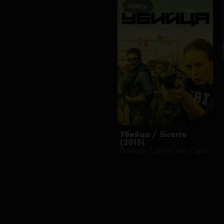
HDRip
Убийца / Sicario
(2015)
боевики / детективы / драмы / зарубежные / криминал / триллеры / фильмы / русские