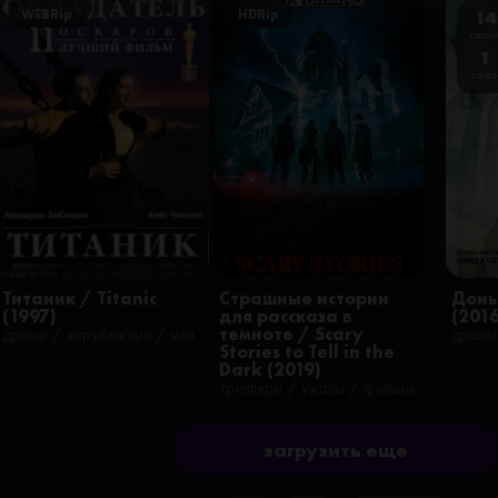
WEBRip
HDRip
14
сери
1
сезо
Титаник / Titanic
Страшные истории
Донь
(1997)
для рассказа в
(201
темноте / Scary
драмы / зарубежные / мелодрамы / романтические / триллеры / фильмы / исторические
Stories to Tell in the
Dark (2019)
триллеры / ужасы / фильмы
загрузить еще