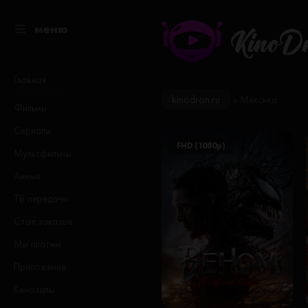
меню
KinoD
Главная
kinodron.ru
» Мексика
Фильмы
Сериалы
FHD (1080p)
Мультфильмы
Аниме
ТВ передачи
Стол заказов
Мы платим
Приложение
Кинозалы