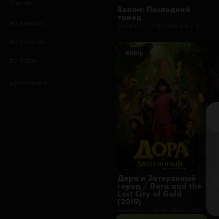
Онлайн
Веном: Последний
танец
по жанрам
боевики / зарубежные / ужасы / фантастика / фильмы / русские
по странам
BDRip
по годам
мультипоиск
Дора и Затерянный
В
город / Dora and the
(
Lost City of Gold
(2019)
боевики / детективы / зарубежные / комедии / приключения / семейные / фильмы / фэнтези / русские