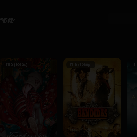
ron
FHD (1080p)
FHD (1080p)
H