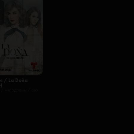
я
н
я / La Doña
6)
драмы / мелодрамы / сериалы