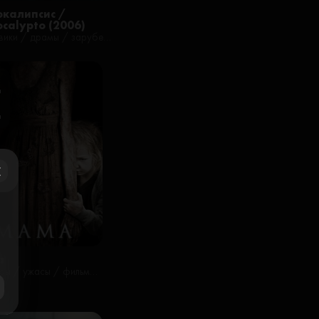
окалипсис /
calypto (2006)
боевики / драмы / зарубежные / приключения / триллеры / фильмы / русские
я
н
ose
а
триллеры / ужасы / фильмы / фэнтези