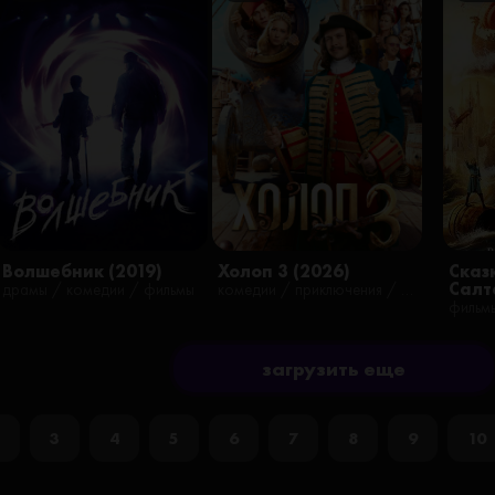
Волшебник (2019)
Холоп 3 (2026)
Сказ
Салт
драмы / комедии / фильмы
комедии / приключения / фильмы
фильм
загрузить еще
3
4
5
6
7
8
9
10