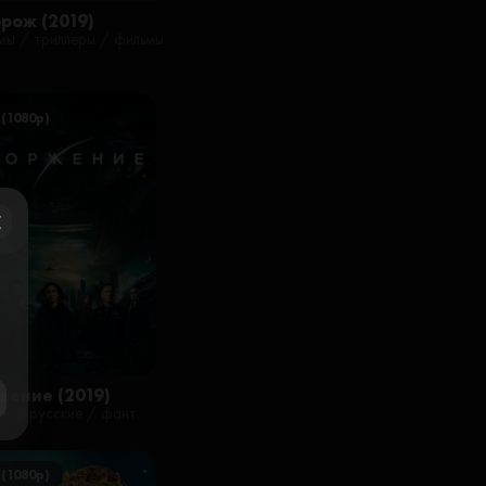
рож (2019)
мы / триллеры / фильмы
 (1080p)
ose
жение (2019)
боевики / русские / фантастика / фильмы
 (1080p)