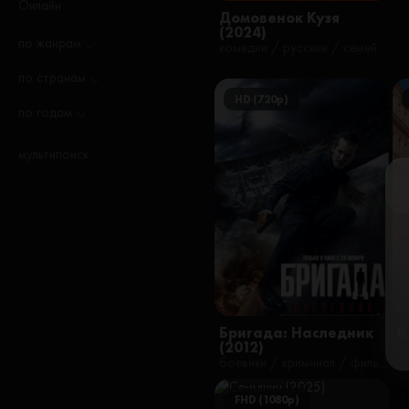
Онлайн
Домовенок Кузя
(2024)
по жанрам
комедии / русские / семейные / фильмы / фэнтези / наши
по странам
HD (720p)
по годам
мультипоиск
Бригада: Наследник
К
(2012)
боевики / криминал / фильмы
FHD (1080p)