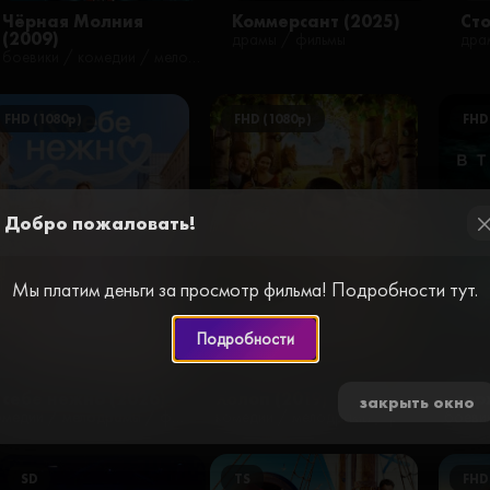
Чёрная Молния
Коммерсант (2025)
Сто
(2009)
драмы / фильмы
дра
боевики / комедии / мелодрамы / приключения / фантастика / фильмы
FHD (1080p)
FHD (1080p)
FHD
Добро пожаловать!
cl
Мы платим деньги за просмотр фильма! Подробности тут.
Подробности
 себе нежно (2026)
Холоп (2019)
Втор
закрыть окно
комедии / мелодрамы / фильмы
комедии / мелодрамы / романтические / русские / фильмы / наши
SD
TS
FHD