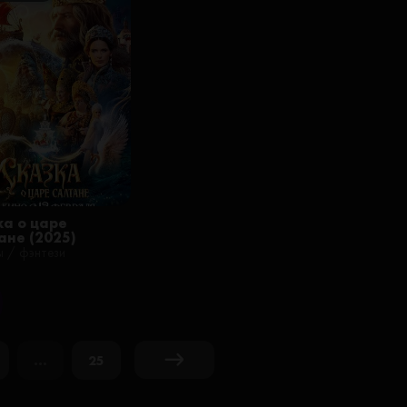
ка о царе
ане (2025)
ы / фэнтези
...
25