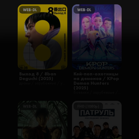
WEB-DL
WEB-DL
Выход 8 / 8ban
Кей-поп-охотницы
Deguchi (2025)
на демонов / KPop
Demon Hunters
драмы / зарубежные / ужасы / фильмы / триллеры
(2025)
боевики / зарубежные / комедии / музыкальные / мультфильмы / фэнтези
WEB-DL
FHD (1080p)