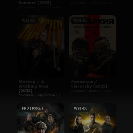
Summer (2025)
детективы / зарубежные / комедии / криминал / фильмы / драмы / триллеры
детективы / зарубежные / триллеры / ужасы / фильмы / детские / короткометражные / приключения
WEB-DL
WEB-DL
Мастер / A
Иерархия /
Working Man
Hierarchy (2025)
(2025)
боевики / драмы / зарубежные / криминал / фильмы / детские / мелодрамы
боевики / зарубежные / криминал / фильмы / детские / мистические / приключения
FHD (1080p)
WEB-DL