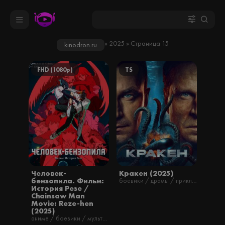
» 2025 » Страница 15
kinodron.ru
FHD (1080p)
TS
Человек-
Кракен (2025)
бензопила. Фильм:
боевики / драмы / приключения / русские / фантастика / фильмы
История Резе /
Chainsaw Man
Movie: Reze-hen
(2025)
аниме / боевики / мультфильмы / фэнтези