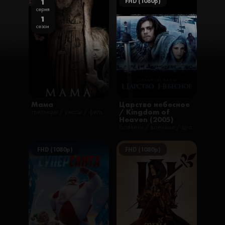
FHD (1080p)
1
серия
1
сезон
Мама
Царство небесное
/ Kingdom of
триллеры / ужасы / фильмы / фэнтези
Heaven (2005)
боевики / военные / драмы / зарубежные / исторические / фильмы / русские / приключения
FHD (1080p)
FHD (1080p)