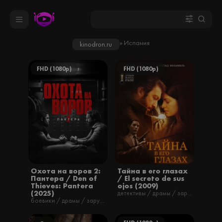
» Испания
kinodron.ru
FHD (1080p)
FHD (1080p)
Охота на воров 2:
Тайна в его глазах
Пантера / Den of
/ El secreto de sus
Thieves: Pantera
ojos (2009)
(2025)
детективы / драмы / зарубежные / мелодрамы / романтические / триллеры / фильмы / русские
боевики / драмы / зарубежные / криминал / триллеры / фильмы