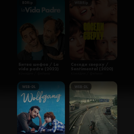
BDRip
WEBRip
Битва шефов / La
Соседи сверху /
vida padre (2022)
Sentimental (2020)
комедии / фильмы
комедии / фильмы
WEB-DL
WEB-DL